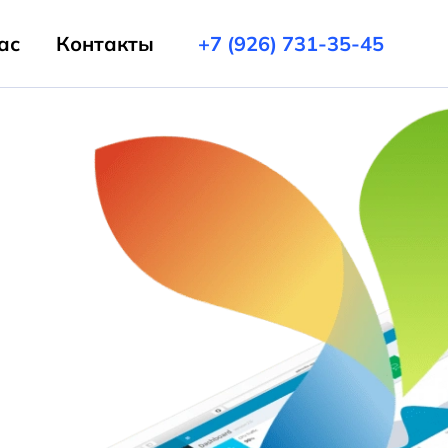
ас
Контакты
+7 (926) 731-35-45
ехническая доработка сайта
ехподдержка сайтов на Битрикс
Дизайн сайта
едизайн сайта
Дизайн Лендинга
Фирменный стиль
Лицензии 1c-Bitrix