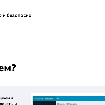
о и безопасно
ем?
ируем и
дочеты и